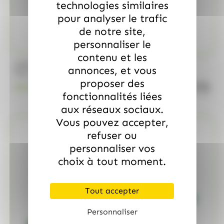
technologies similaires
pour analyser le trafic
de notre site,
personnaliser le
contenu et les
/
MARS
ALLOBONBONS GOURMANDISE
annonces, et vous
Too Mini, sac de 700gr
proposer des
quanti
18.99
€
TTC
fonctionnalités liées
aux réseaux sociaux.
Vous pouvez accepter,
refuser ou
personnaliser vos
choix à tout moment.
Tout accepter
Personnaliser