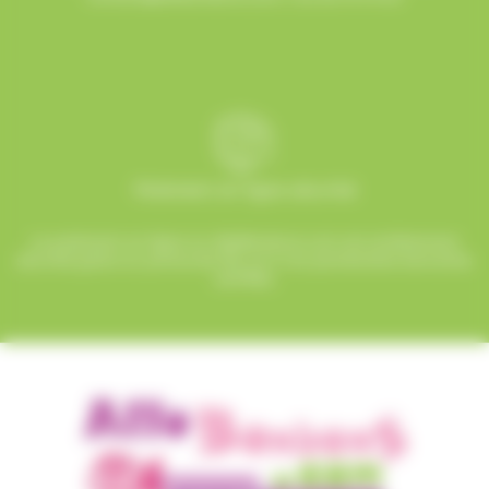
Paiement en ligne sécurisé
Le paiement en ligne sur AlloBonbons.com est entièrement
sécurisé grâce au protocole SSL et à nos partenaires bancaires
certifiés.