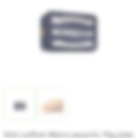
Mini coffret Rétro assortis 75g Jules