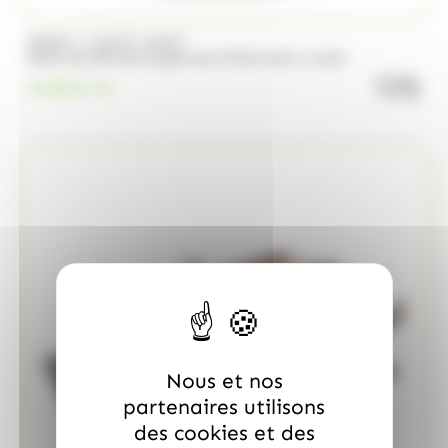
/
BRABO
FUNNY CANDY
Boite de 500 Soucoupes aux fruits Look o Look
quanti
23.00
€
TTC
Nous et nos
partenaires utilisons
des cookies et des