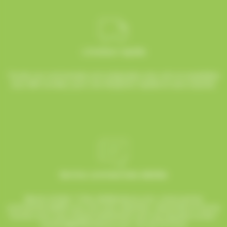
Livraison rapide
Toutes vos commandes sont préparées avec soin et expédiées
sous 48h ouvrées, pour une réception rapide et sans surprise.
Service commerciale dédiée
Besoin d’aide ? Chez AlloBonbons.com, notre service
commercial dédié vous suit avec attention, réactivité et bonne
humeur pour que chaque événement soit une réussite sucrée !
contact@allobonbons.com
/ 01.45.79.79.42