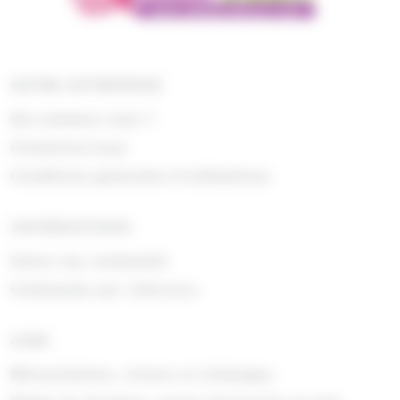
NOTRE ENTREPRISE
Qui sommes nous ?
Contactez-nous
Conditions générales d'utilisations
INFORMATIONS
Suivre ma commande
Commande par référence
AIDE
Rétractations, retours et échanges