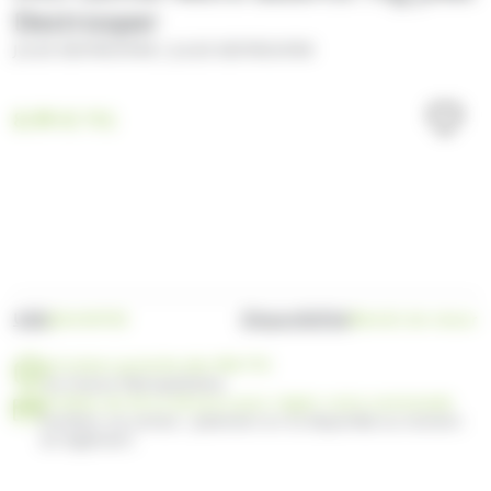
Destrooper
/
JULES DESTROOPER
JULES DESTROOPER
8.99
€
TTC
UGS
Disponibilité
JD41N070Z
Bientôt de retour
Livraison gratuite dès 99€ TTC
en France Métropolitaine
Profitez de 30 ou 60 jours pour régler votre commande
Facilitez vos achats : paiement en 3x disponible au moment
du règlement