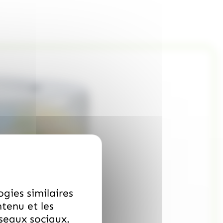
ogies similaires
ntenu et les
éseaux sociaux.