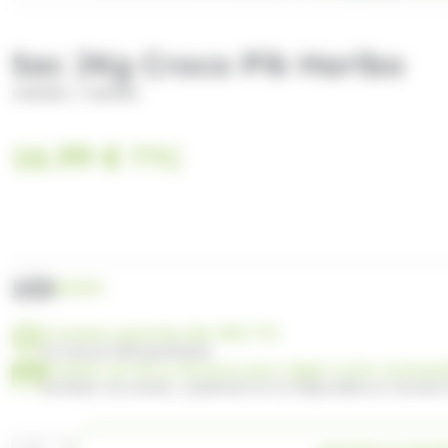
Sac 2Kg Croco Pik Haribo
/
HARIBO
HARIBO
16.99
€
TTC
UGS
HA253
Livraison gratuite dès 99€ TTC
en France Métropolitaine
Profitez de 30 ou 60 jours pour régler votre comma
Facilitez vos achats : paiement en 3x disponible au moment
quantité