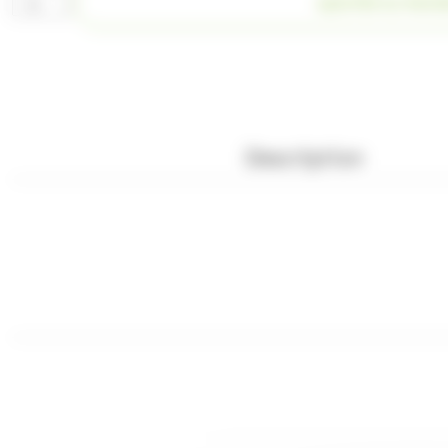
AJOUTER AU PANI
de
Sac
2Kg
Croco
Pik
Haribo
Description