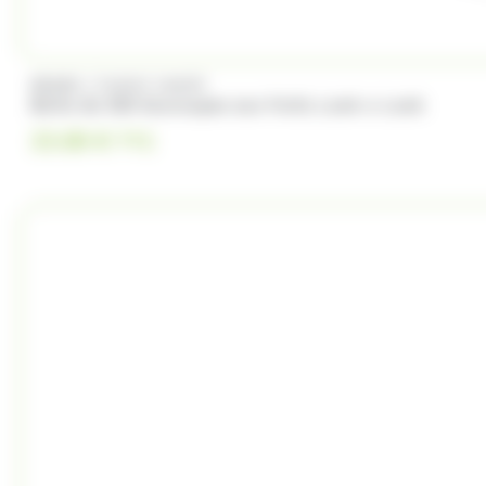
/
BRABO
FUNNY CANDY
Boite de 500 Soucoupes aux fruits Look o Look
23.00
€
TTC