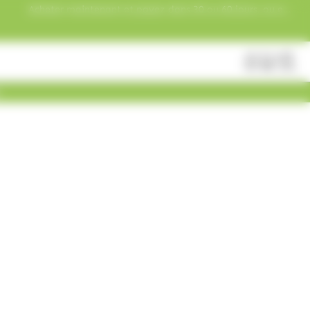
Acheter maintenant et payez dans 30 ou 60 jours, ou en
3 versements !
Fermer
Rechercher
des
produits