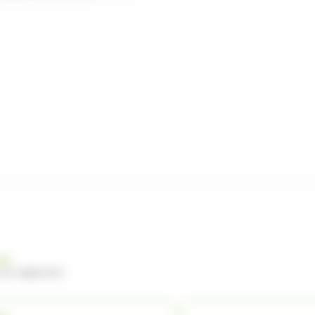
nde
 du règlement