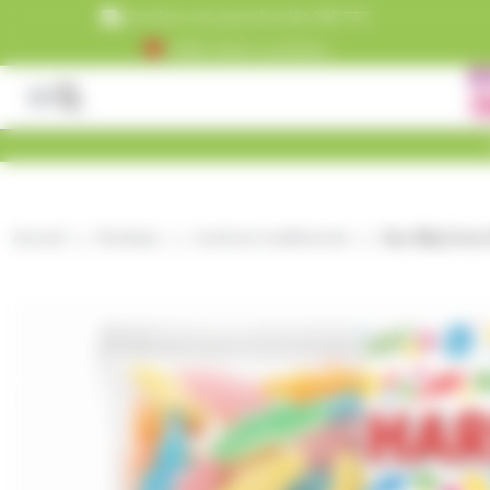
Panneau de gestion des cookies
Livraison est gratuite dès 99€ TTC
+5000 clients satisfaits
Accueil
Boutique
bonbons traditionnels
Sac 2Kg Croco 