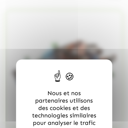
Nous et nos
partenaires utilisons
des cookies et des
technologies similaires
pour analyser le trafic