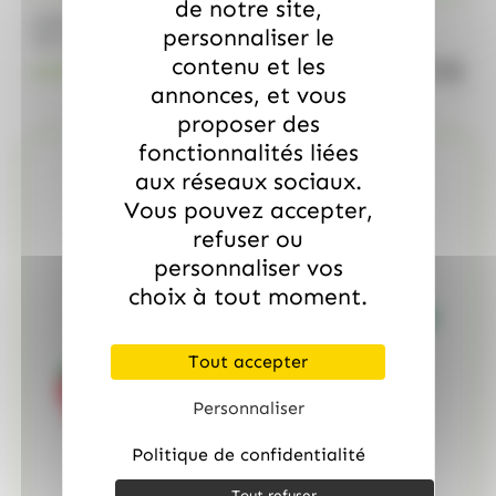
de notre site,
/
MARS
ALLOBONBONS GOURMANDISE
personnaliser le
Too Mini, sac de 700gr
contenu et les
quanti
18.99
€
TTC
annonces, et vous
proposer des
fonctionnalités liées
aux réseaux sociaux.
Vous pouvez accepter,
refuser ou
personnaliser vos
choix à tout moment.
Tout accepter
Personnaliser
Politique de confidentialité
Tout refuser