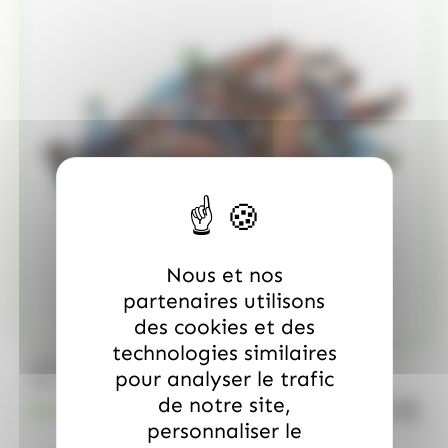
Nous et nos
partenaires utilisons
des cookies et des
technologies similaires
/
MARS
ALLOBONBONS GOURMANDISE
pour analyser le trafic
Too Mini, sac de 700gr
de notre site,
quanti
18.99
€
TTC
personnaliser le