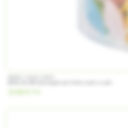
/
BRABO
FUNNY CANDY
Boite de 500 Soucoupes aux fruits Look o Look
23.00
€
TTC