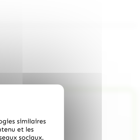
ogies similaires
ntenu et les
éseaux sociaux.