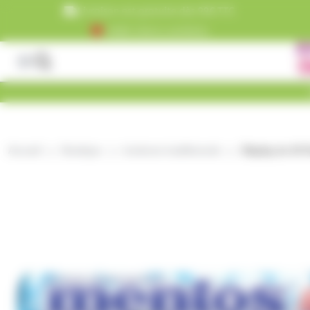
Panneau de gestion des cookies
Livraison est gratuite dès 99€ TTC
+5000 clients satisfaits
Accueil
Boutique
bonbons traditionnels
Display de 40 