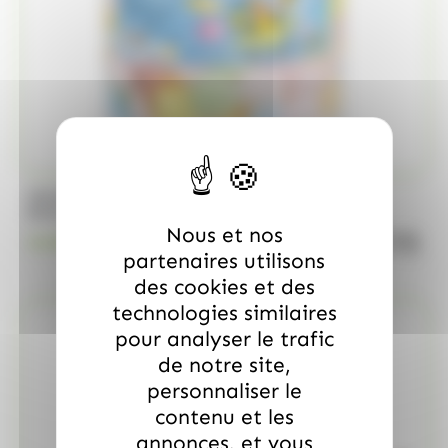
/
BRABO
FUNNY CANDY
Boite de 500 Soucoupes aux fruits Look o Look
Nous et nos
quanti
23.00
€
TTC
partenaires utilisons
des cookies et des
technologies similaires
pour analyser le trafic
de notre site,
personnaliser le
contenu et les
annonces, et vous