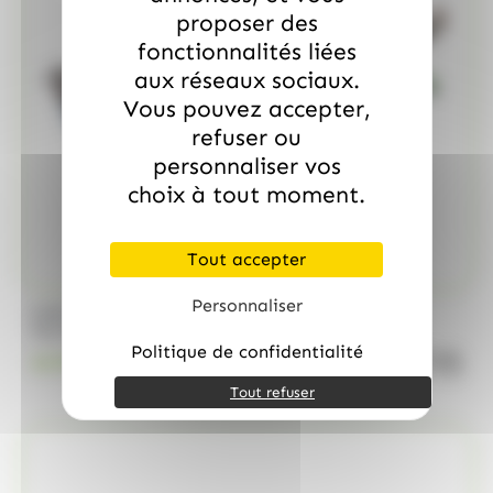
proposer des
fonctionnalités liées
aux réseaux sociaux.
Vous pouvez accepter,
refuser ou
personnaliser vos
choix à tout moment.
Tout accepter
Personnaliser
/
MARS
ALLOBONBONS GOURMANDISE
Too Mini, sac de 700gr
Politique de confidentialité
quanti
18.99
€
TTC
Tout refuser