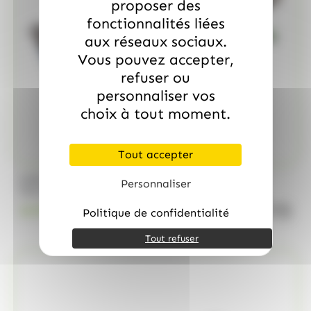
proposer des
fonctionnalités liées
aux réseaux sociaux.
Vous pouvez accepter,
refuser ou
personnaliser vos
choix à tout moment.
Tout accepter
/
MARS
ALLOBONBONS GOURMANDISE
Personnaliser
Too Mini, sac de 700gr
quanti
18.99
€
TTC
Politique de confidentialité
Tout refuser