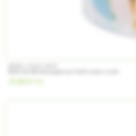
/
BRABO
FUNNY CANDY
Boite de 500 Soucoupes aux fruits Look o Look
23.00
€
TTC