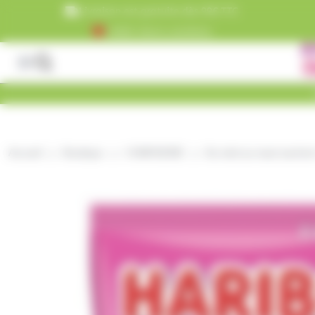
Panneau de gestion des cookies
Livraison est gratuite dès 99€ TTC
+5000 clients satisfaits
Accueil
Boutique
CONFISERIE
Du mini au maxi sachets