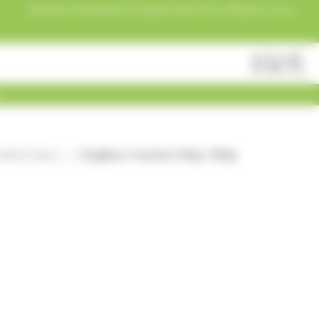
Acheter maintenant et payez dans 30 ou 60 jours, ou en
3 versements !
Fermer
Rechercher
des
produits
fiserie lisses
Dragibus, 4 sachets 120gr= 480gr