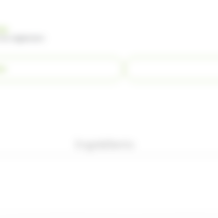
nde
 du règlement
ER
Ingrédients