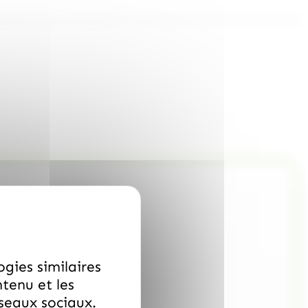
ogies similaires
ntenu et les
éseaux sociaux.