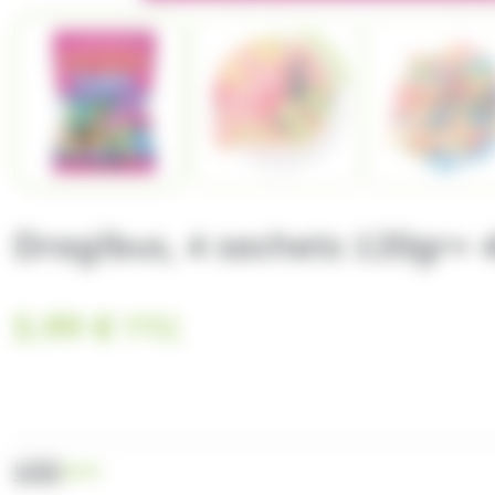
Dragibus, 4 sachets 120gr= 
5.99
€
TTC
UGS
2019