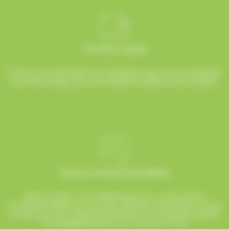
Livraison rapide
Toutes vos commandes sont préparées avec soin et expédiées
sous 48h ouvrées, pour une réception rapide et sans surprise.
Service commerciale dédiée
Besoin d’aide ? Chez AlloBonbons.com, notre service
commercial dédié vous suit avec attention, réactivité et bonne
humeur pour que chaque événement soit une réussite sucrée !
contact@allobonbons.com
/ 01.45.79.79.42