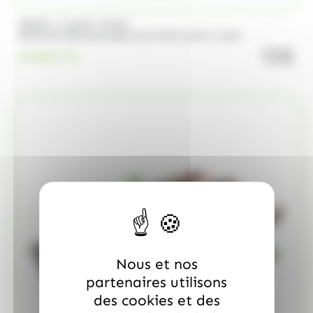
/
BRABO
FUNNY CANDY
Boite de 500 Soucoupes aux fruits Look o Look
quanti
23.00
€
TTC
Nous et nos
partenaires utilisons
des cookies et des