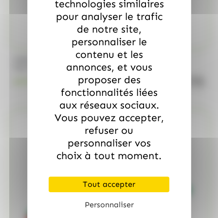
technologies similaires
pour analyser le trafic
de notre site,
personnaliser le
contenu et les
/
MARS
ALLOBONBONS GOURMANDISE
annonces, et vous
Too Mini, sac de 700gr
proposer des
quanti
18.99
€
TTC
fonctionnalités liées
aux réseaux sociaux.
Vous pouvez accepter,
refuser ou
personnaliser vos
choix à tout moment.
Tout accepter
Personnaliser