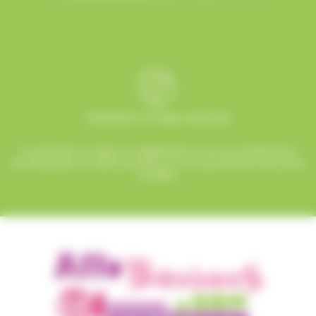
Paiement en ligne sécurisé
Le paiement en ligne sur AlloBonbons.com est entièrement
sécurisé grâce au protocole SSL et à nos partenaires bancaires
certifiés.