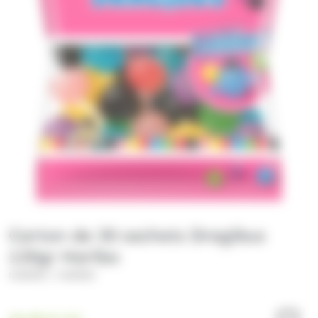
Carton de 30 sachets Dragibus
120gr Haribo
/
HARIBO
HARIBO