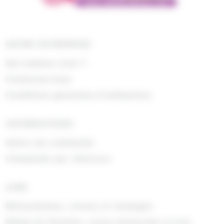
NOTRE ENTREPRISE
Qui sommes nous ?
Contactez-nous
Conditions générales d'utilisations
INFORMATIONS
Suivre ma commande
Commande par référence
AIDE
Rétractations, retours et échanges
Délais de livraison, zones desservies et prix