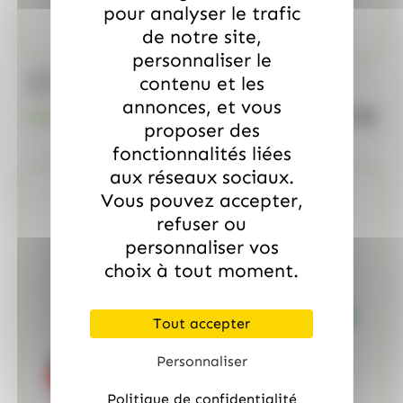
pour analyser le trafic
de notre site,
personnaliser le
/
MARS
ALLOBONBONS GOURMANDISE
contenu et les
Too Mini, sac de 700gr
annonces, et vous
quanti
18.99
€
TTC
proposer des
fonctionnalités liées
aux réseaux sociaux.
Vous pouvez accepter,
refuser ou
personnaliser vos
choix à tout moment.
Tout accepter
Personnaliser
Politique de confidentialité