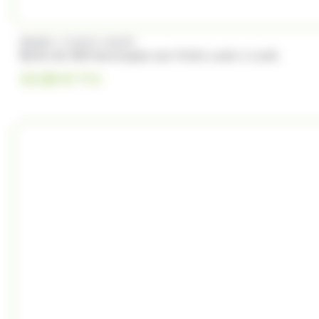
/
BRABO
FUNNY CANDY
Boite de 500 Soucoupes aux fruits Look o Look
23.00
€
TTC