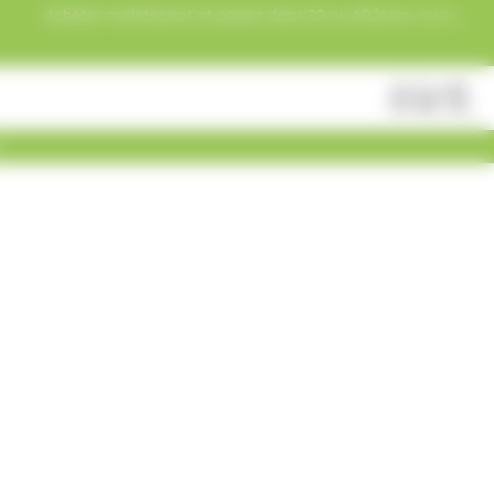
Acheter maintenant et payez dans 30 ou 60 jours, ou en
3 versements !
Fermer
Rechercher
des
produits