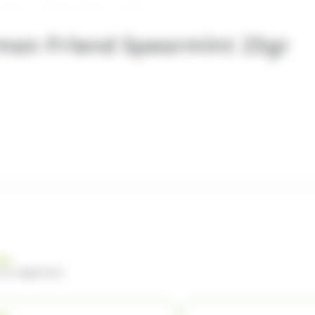
rman Friend Spearmint 25gr
nde
 du règlement