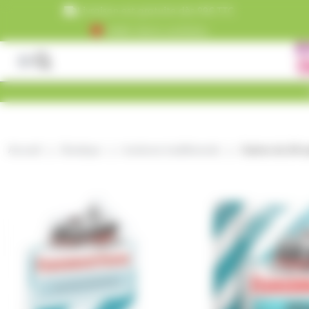
Panneau de gestion des cookies
Livraison est gratuite dès 99€ TTC
+5000 clients satisfaits
Accueil
Boutique
bonbons traditionnels
Carton de 24 s