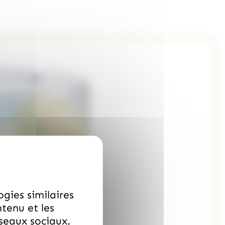
ogies similaires
ntenu et les
éseaux sociaux.