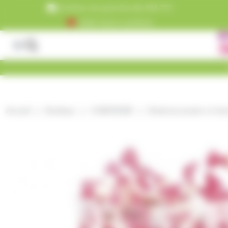
Panneau de gestion des cookies
Livraison est gratuite dès 99€ TTC
+5000 clients satisfaits
Accueil
Boutique
CONFISERIE
Bonbons poudre et dex