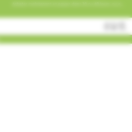
Acheter maintenant et payez dans 30 ou 60 jours, ou en
3 versements !
Fermer
Rechercher
des
produits