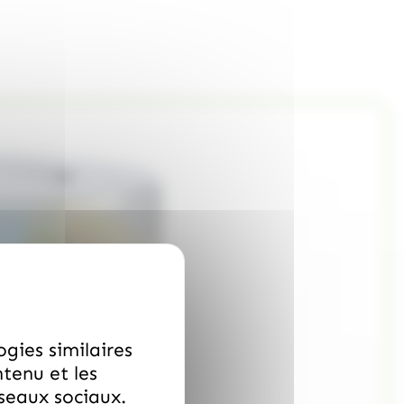
ogies similaires
ntenu et les
éseaux sociaux.