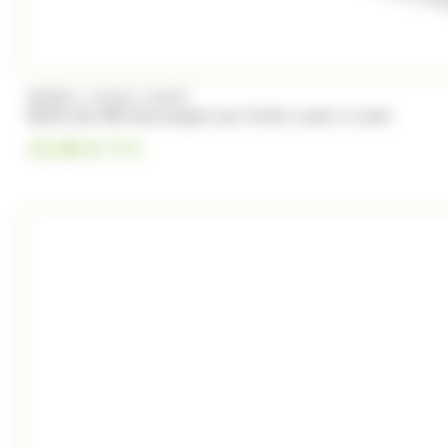
/
BRABO
FUNNY CANDY
Boite de 500 Soucoupes aux fruits Look o Look
23.00
€
TTC