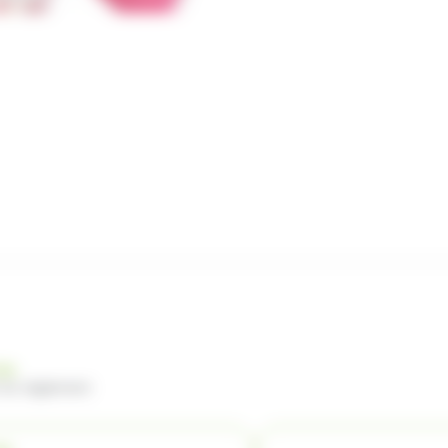
nde
 du règlement