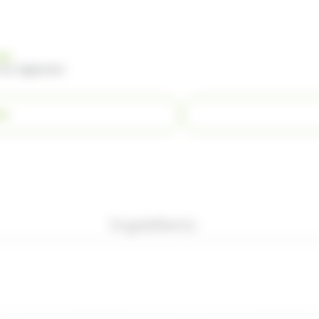
nde
 du règlement
ER
Ingrédients