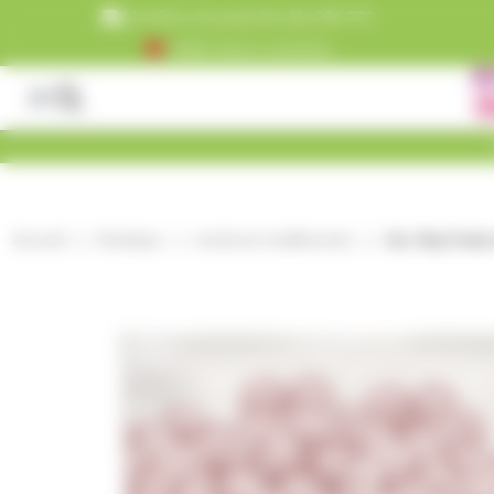
Panneau de gestion des cookies
Livraison est gratuite dès 99€ TTC
+5000 clients satisfaits
Accueil
Boutique
bonbons traditionnels
Sac 3kg Fraiso