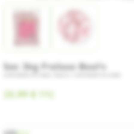
Sac 3kg Fraisoo Bool's
/
/
CONFISERIE DU NORD
BOOL'S
CONFISERIE DU NORD
25.99
€
TTC
UGS
SEC11