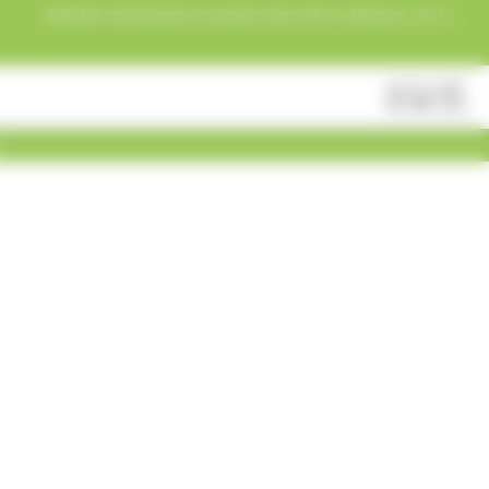
Acheter maintenant et payez dans 30 ou 60 jours, ou en
3 versements !
Fermer
Rechercher
des
produits