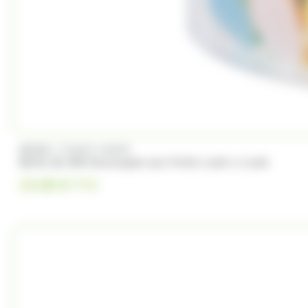
/
BRABO
FUNNY CANDY
Boite de 500 Soucoupes aux fruits Look o Look
23.00
€
TTC