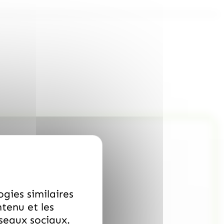
ogies similaires
ntenu et les
éseaux sociaux.