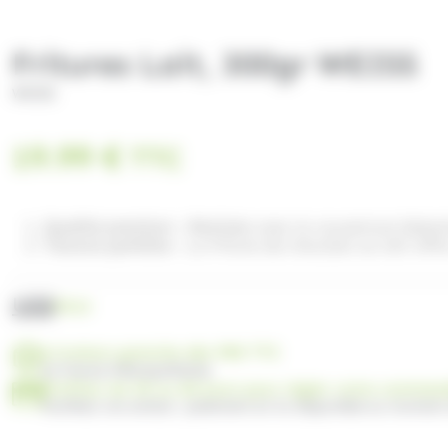
Fritures Lait, 300gr WEISS
WEISS
19.99
€
TTC
Qualité premium :
Réalisée avec la couverture Galaxi
Texture parfaite :
La friture de chocolat au lait offr
UGS
P213
Livraison gratuite dès 99€ TTC
en France Métropolitaine
Profitez de 30 ou 60 jours pour régler votre comma
Facilitez vos achats : paiement en 3x disponible au moment