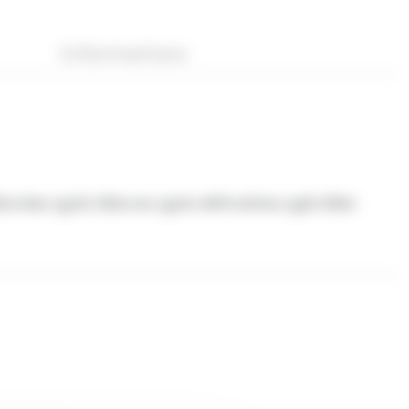
Informations
lucides (g)45.20Sucres (g)44.40Protéines (g)8.30Sel