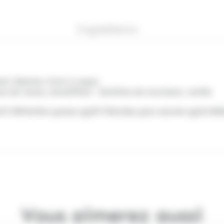
Ingrédients
euf, Sésame, Fruit à coque.
s de cacao, émulsifiant : lécithine de tournesol, vanille
2427.00Matière grasse (g)39.70Acides gras saturés (g)23.80G
Vous aimerez aussi