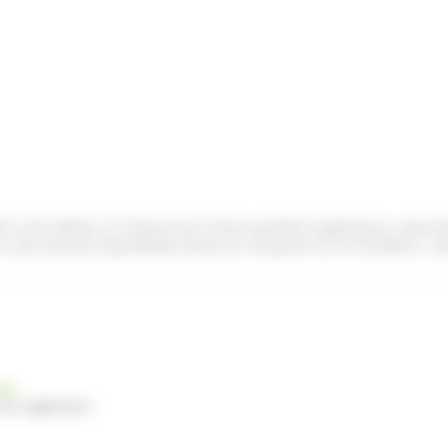
e Lait Weiss, la friture est d’une qualité supérieure, assu
e une texture équilibrée entre le croquant et le fondant, c
nde
 du règlement