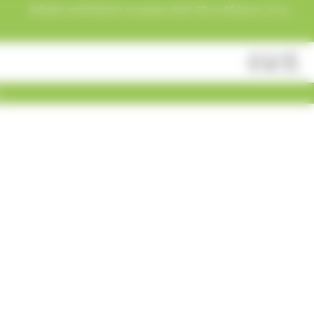
Acheter maintenant et payez dans 30 ou 60 jours, ou en
3 versements !
Fermer
Rechercher
des
produits