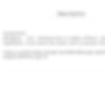
Description
Composition
Allergènes
Lait ; Fabriqué dans un atelier utilisant : O
Ingrédients
sucre, beurre de cacao, LAIT en poudre, fève
Valeurs nutritionnelles Energie (kcal)580.00Energie (kJ)
(mg)210.00Fibres (g)3.70