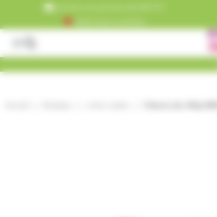
Panneau de gestion des cookies
Livraison est gratuite dès 99€ TTC
+5000 clients satisfaits
Accueil
Boutique
crème cuisine
Fritures Lait, 300gr W