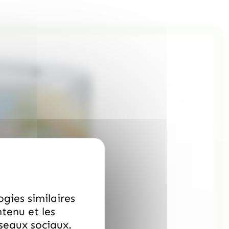
ogies similaires
ntenu et les
éseaux sociaux.