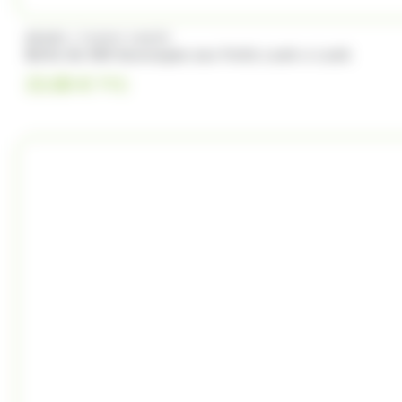
/
BRABO
FUNNY CANDY
Boite de 500 Soucoupes aux fruits Look o Look
23.00
€
TTC