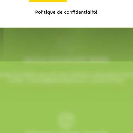
rées avec soin et expédiées sous 48h ouvrées, pour une ré
Politique de confidentialité
Service commerciale dédiée
mmercial dédié vous suit avec attention, réactivité et b
sucrée !
contact@allobonbons.com
/ 01.45.79.79.42