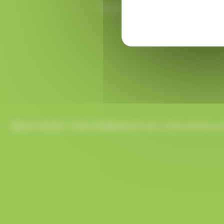
Toutes vos commandes sont prépa
Besoin d’aide ? Chez AlloBonbons.com, notre service co