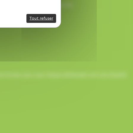
ception rapide et sans surprise.
Tout refuser
onne humeur pour que chaque événement soit une réussite