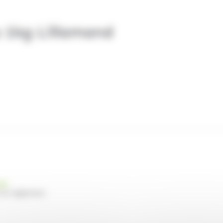
s 1kg Lillamand
nde
 du règlement