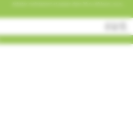
Acheter maintenant et payez dans 30 ou 60 jours, ou en
3 versements !
Fermer
Rechercher
des
produits