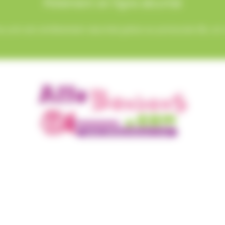
Paiement en ligne sécurisé
.com est entièrement sécurisé grâce au protocole SSL et à