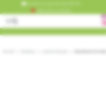
Panneau de gestion des cookies
Livraison est gratuite dès 99€ TTC
+5000 clients satisfaits
Accueil
Boutique
caramel français
Assortiment de fruit