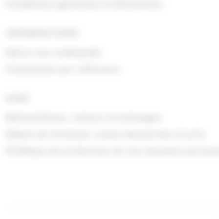
Conditions générales d'utilisations
INFORMATIONS
Suivre ma commande
Commande par référence
AIDE
Rétractations, retours et échanges
Délais de livraison, zones desservies et prix
Politique de protection de vos données person