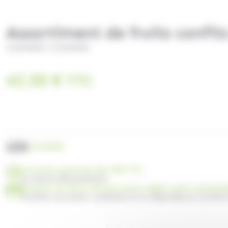
Assortiment de fruits confit
/
LILAMAND
LILAMAND
42.50
€
TTC
UGS
LIL03003
Livraison gratuite dès 99€ TTC
en France Métropolitaine
Profitez de 30 ou 60 jours pour régler votre comma
Facilitez vos achats : paiement en 3x disponible au moment