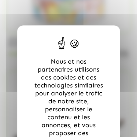
/
BRABO
FUNNY CANDY
Boite de 500 Soucoupes aux fruits Look o Look
quanti
23.00
€
TTC
Nous et nos
partenaires utilisons
des cookies et des
technologies similaires
pour analyser le trafic
de notre site,
personnaliser le
contenu et les
annonces, et vous
proposer des