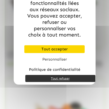
fonctionnalités liées
aux réseaux sociaux.
Vous pouvez accepter,
refuser ou
personnaliser vos
choix à tout moment.
Tout accepter
/
MARS
ALLOBONBONS GOURMANDISE
Too Mini, sac de 700gr
Personnaliser
quanti
18.99
€
TTC
Politique de confidentialité
Tout refuser