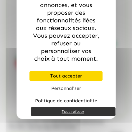
annonces, et vous
proposer des
fonctionnalités liées
aux réseaux sociaux.
Vous pouvez accepter,
refuser ou
personnaliser vos
choix à tout moment.
Tout accepter
Personnaliser
Politique de confidentialité
Tout refuser
/
ALLOBONBONS
ALLOBONBONS GOURMANDISE
Too Doo, asst de 1kg 100% haribo