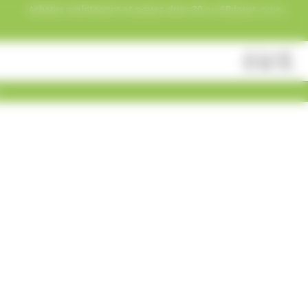
Acheter maintenant et payez dans 30 ou 60 jours, ou en
3 versements !
Fermer
Rechercher
des
produits