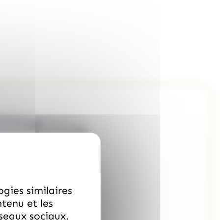
ogies similaires
ntenu et les
éseaux sociaux.