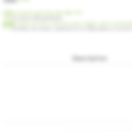
Livraison gratuite dès 99€ TTC
en France Métropolitaine
Profitez de 30 ou 60 jours pour régler votre comma
Facilitez vos achats : paiement en 3x disponible au moment
Description