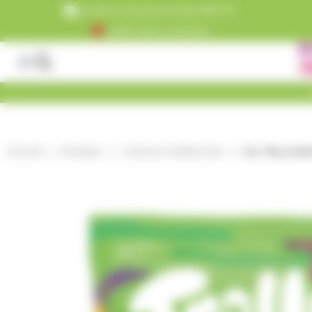
Panneau de gestion des cookies
Livraison est gratuite dès 99€ TTC
+5000 clients satisfaits
Accueil
Boutique
bonbons traditionnels
Sac 1Kg Joubini