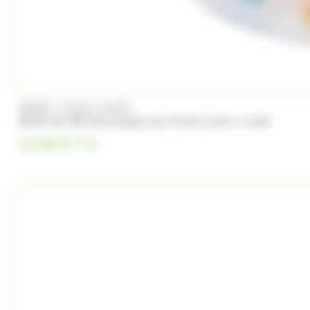
/
BRABO
FUNNY CANDY
Boite de 500 Soucoupes aux fruits Look o Look
23.00
€
TTC