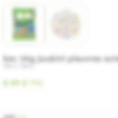
Sac 1Kg Joubini pieuvres acid
/
TROLLI
TROLLI
8.99
€
TTC
UGS
CE789