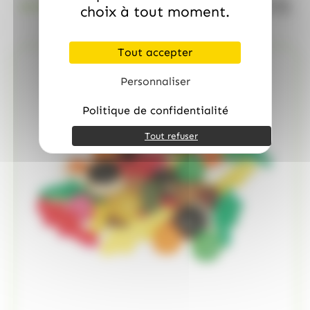
quanti
18.99
€
TTC
choix à tout moment.
Tout accepter
Personnaliser
Politique de confidentialité
Tout refuser