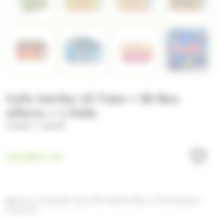
Colis Haribo 10 Tubo + 80 Box
offerts + 1 Pelle
/
HARIBO
HARIBO
132.00
€
TTC
Boîte à composer pour 80 Haribo Box à 30 bonbons
chacune.