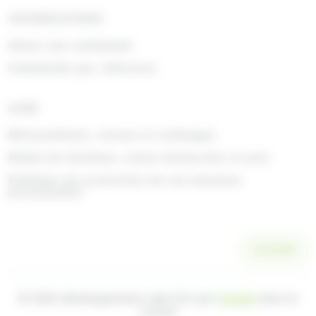
INFORMATIONS
Suivre ma commande
Commande par référence
AIDE
Rétractations, retours et échanges
Délais de livraison, zones desservies et prix
Politique de protection de vos données
personnelles
SCANNER
© 2026 développement web fait par
Ocsalis
dans le
Cantal