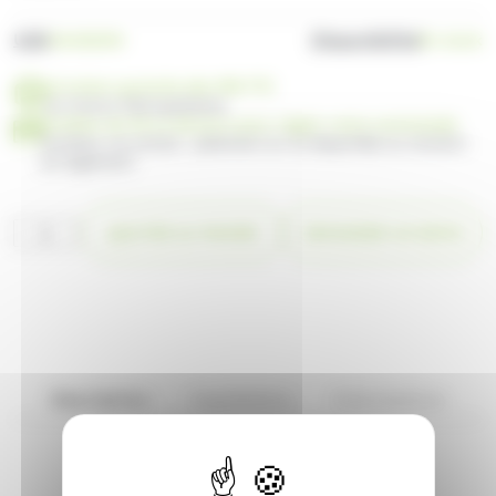
UGS
Disponibilité
HA106204
En stock
Livraison gratuite dès 99€ TTC
en France Métropolitaine
Profitez de 30 ou 60 jours pour régler votre commande
Facilitez vos achats : paiement en 3x disponible au moment
du règlement
quantité
AJOUTER AU PANIER
DEMANDER UN DEVIS
de
Colis
Haribo
10
Tubo
+
80
Box
Description
Ingrédients
Informations
offerts
+
1
Pelle