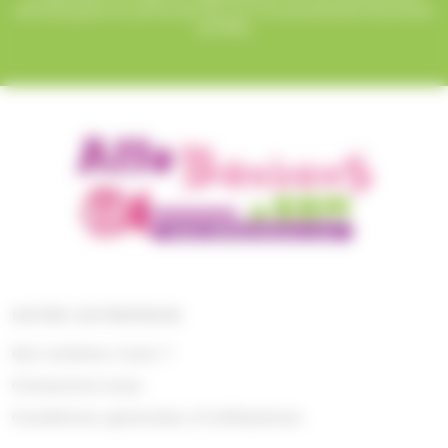
sécurisé grâce au protocole SSL et à nos partenaires bancaires
certifiés.
NOTRE ENTREPRISE
Qui sommes nous ?
Contactez-nous
Conditions générales d'utilisations