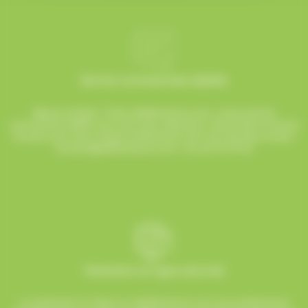
Service commerciale dédiée
Besoin d’aide ? Chez AlloBonbons.com, notre service
commercial dédié vous suit avec attention, réactivité et bonne
humeur pour que chaque événement soit une réussite sucrée !
contact@allobonbons.com
/ 01.45.79.79.42
Paiement en ligne sécurisé
Le paiement en ligne sur AlloBonbons.com est entièrement