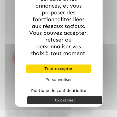
annonces, et vous
proposer des
fonctionnalités liées
aux réseaux sociaux.
Vous pouvez accepter,
refuser ou
personnaliser vos
choix à tout moment.
Tout accepter
Personnaliser
Politique de confidentialité
Tout refuser
/
ALLOBONBONS
ALLOBONBONS GOURMANDISE
Too Doo, asst de 1kg 100% haribo