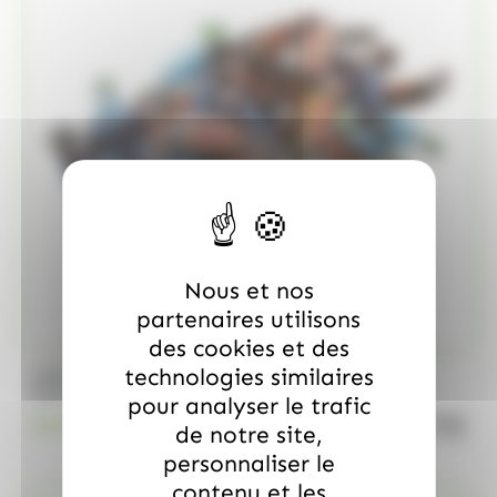
Nous et nos
partenaires utilisons
des cookies et des
technologies similaires
/
MARS
ALLOBONBONS GOURMANDISE
Too Mini, sac de 700gr
pour analyser le trafic
quanti
18.99
€
TTC
de notre site,
personnaliser le
contenu et les