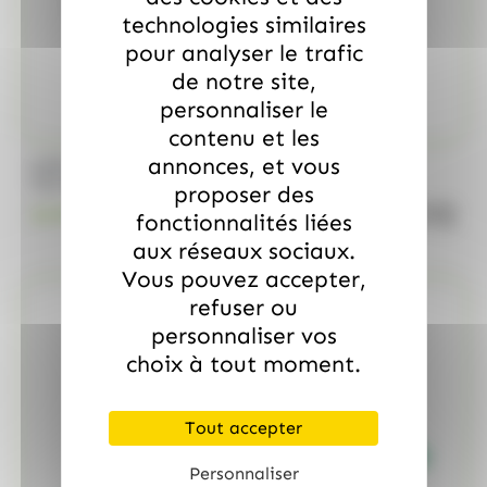
technologies similaires
pour analyser le trafic
de notre site,
personnaliser le
contenu et les
annonces, et vous
/
MARS
ALLOBONBONS GOURMANDISE
Too Mini, sac de 700gr
proposer des
quanti
18.99
€
TTC
fonctionnalités liées
aux réseaux sociaux.
Vous pouvez accepter,
refuser ou
personnaliser vos
choix à tout moment.
Tout accepter
Personnaliser