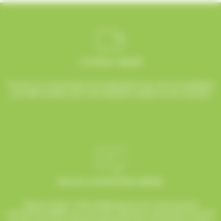
Livraison rapide
Toutes vos commandes sont préparées avec soin et expédiées
sous 48h ouvrées, pour une réception rapide et sans surprise.
Service commerciale dédiée
Besoin d’aide ? Chez AlloBonbons.com, notre service
commercial dédié vous suit avec attention, réactivité et bonne