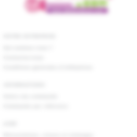
NOTRE ENTREPRISE
Qui sommes nous ?
Contactez-nous
Conditions générales d'utilisations
INFORMATIONS
Suivre ma commande
Commande par référence
AIDE
Rétractations, retours et échanges