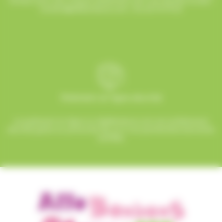
humeur pour que chaque événement soit une réussite sucrée !
contact@allobonbons.com
/ 01.45.79.79.42
Paiement en ligne sécurisé
Le paiement en ligne sur AlloBonbons.com est entièrement
sécurisé grâce au protocole SSL et à nos partenaires bancaires
certifiés.