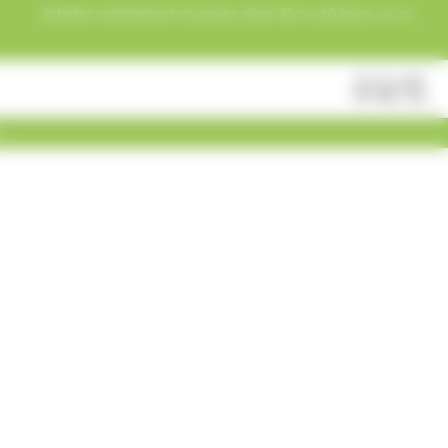
Acheter maintenant et payez dans 30 ou 60 jours, ou en
3 versements !
Fermer
Rechercher
des
produits