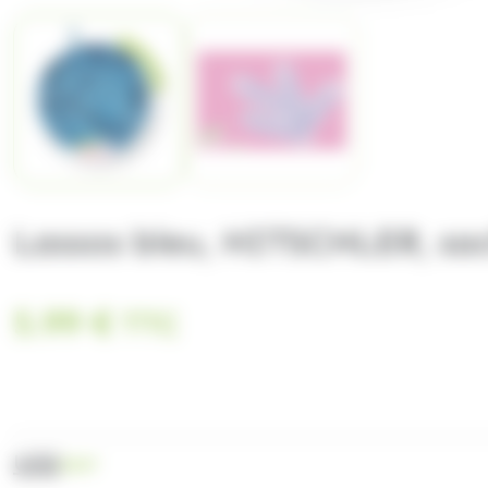
Lassos bleu, HITSCHLER, sa
5.99
€
TTC
UGS
2047