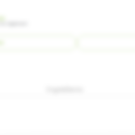
nde
 du règlement
ER
Ingrédients