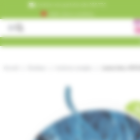
Panneau de gestion des cookies
Livraison est gratuite dès 99€ TTC
+5000 clients satisfaits
Accueil
Boutique
bonbons orangina
Lassos bleu, HITS