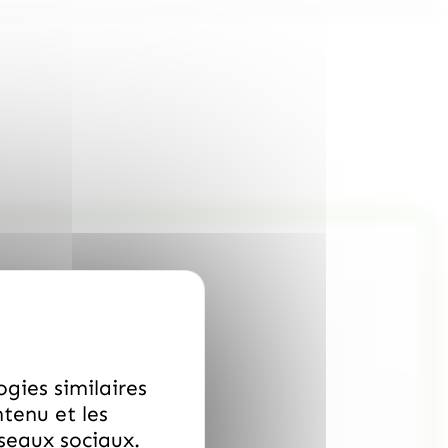
ogies similaires
ntenu et les
éseaux sociaux.