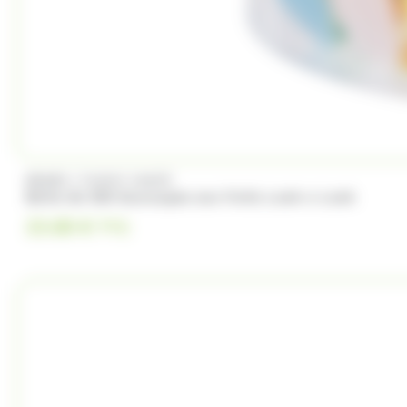
/
BRABO
FUNNY CANDY
Boite de 500 Soucoupes aux fruits Look o Look
23.00
€
TTC