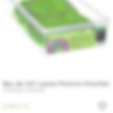
Bac de 225 Lassos Pomme Hitschler
/
HITSCHLER
HITSCHLER
22.00
€
TTC