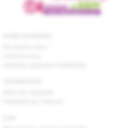
NOTRE ENTREPRISE
Qui sommes nous ?
Contactez-nous
Conditions générales d'utilisations
INFORMATIONS
Suivre ma commande
Commande par référence
AIDE