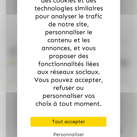
des cookies et des
technologies similaires
pour analyser le trafic
de notre site,
personnaliser le
contenu et les
annonces, et vous
/
MARS
ALLOBONBONS GOURMANDISE
Too Mini, sac de 700gr
proposer des
quanti
fonctionnalités liées
18.99
€
TTC
aux réseaux sociaux.
Vous pouvez accepter,
refuser ou
personnaliser vos
choix à tout moment.
Tout accepter
Personnaliser