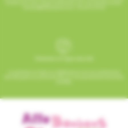
humeur pour que chaque événement soit une réussite sucrée !
contact@allobonbons.com
/ 01.45.79.79.42
Paiement en ligne sécurisé
Le paiement en ligne sur AlloBonbons.com est entièrement
sécurisé grâce au protocole SSL et à nos partenaires bancaires
certifiés.