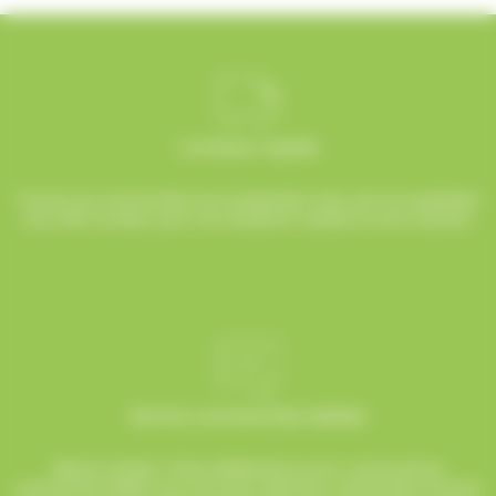
Livraison rapide
Toutes vos commandes sont préparées avec soin et expédiées
sous 48h ouvrées, pour une réception rapide et sans surprise.
Service commerciale dédiée
Besoin d’aide ? Chez AlloBonbons.com, notre service
commercial dédié vous suit avec attention, réactivité et bonne