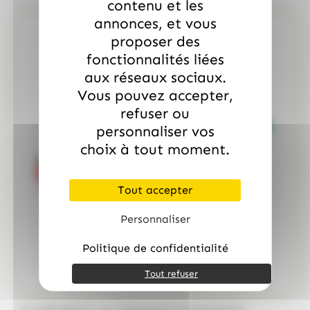
contenu et les
annonces, et vous
proposer des
fonctionnalités liées
aux réseaux sociaux.
Vous pouvez accepter,
refuser ou
personnaliser vos
choix à tout moment.
Tout accepter
Personnaliser
Politique de confidentialité
Tout refuser