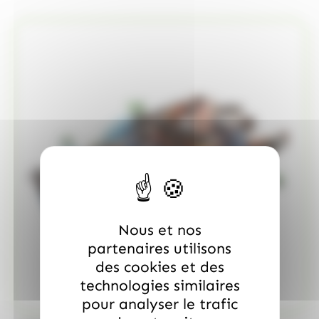
Nous et nos
partenaires utilisons
des cookies et des
technologies similaires
pour analyser le trafic