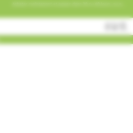
Acheter maintenant et payez dans 30 ou 60 jours, ou en
3 versements !
Fermer
Rechercher
des
produits