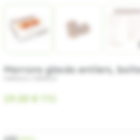
Marrons glacés entiers, boit
/
CORSIGLIA
CORSIGLIA
19.50
€
TTC
UGS
COR013