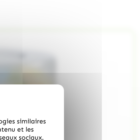
ogies similaires
ntenu et les
éseaux sociaux.