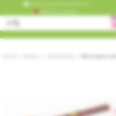
Panneau de gestion des cookies
Livraison est gratuite dès 99€ TTC
+5000 clients satisfaits
Accueil
Boutique
caramel français
Marrons glacés entie