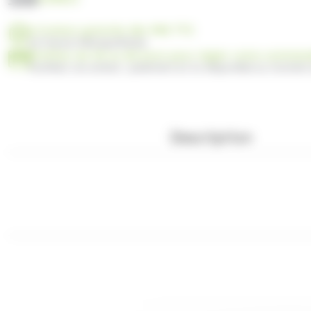
Livraison gratuite dès 99€ TTC
en France Métropolitaine
Profitez de 30 ou 60 jours pour régler votre comma
Facilitez vos achats : paiement en 3x disponible au moment
Description