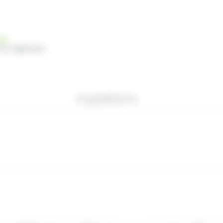
nde
 du règlement
Ingrédients