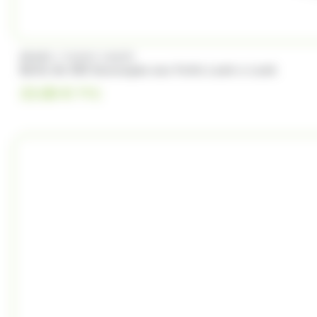
/
BRABO
FUNNY CANDY
Boite de 500 Soucoupes aux fruits Look o Look
23.00
€
TTC