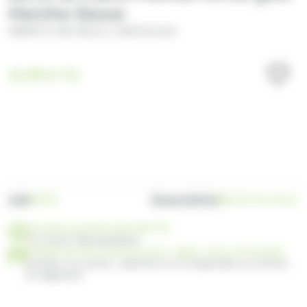
Menthe Douce
/
PERFETTI VAN MELLE
MENTOS GUM
15.99
€
TTC
UGS
Disponibilité
SO012
Bientôt de retour
Livraison gratuite dès 99€ TTC
en France Métropolitaine
Profitez de 30 ou 60 jours pour régler votre commande
Facilitez vos achats : paiement en 3x disponible au moment
du règlement