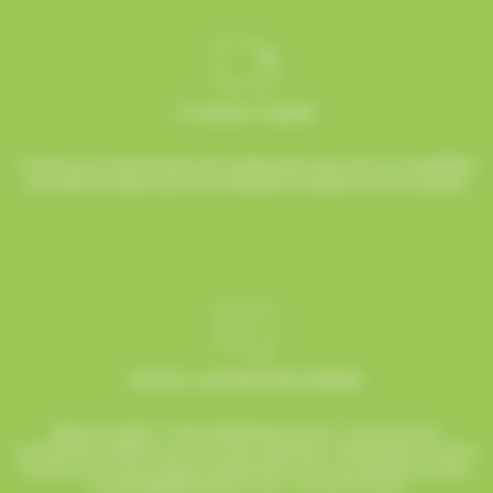
Livraison rapide
Toutes vos commandes sont préparées avec soin et expédiées
sous 48h ouvrées, pour une réception rapide et sans surprise.
Service commerciale dédiée
Besoin d’aide ? Chez AlloBonbons.com, notre service
commercial dédié vous suit avec attention, réactivité et bonne
humeur pour que chaque événement soit une réussite sucrée !
contact@allobonbons.com
/ 01.45.79.79.42