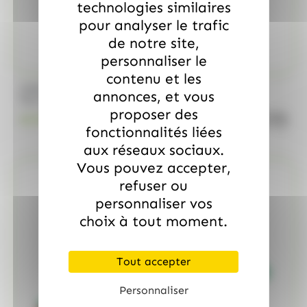
technologies similaires
pour analyser le trafic
de notre site,
personnaliser le
contenu et les
/
MARS
ALLOBONBONS GOURMANDISE
annonces, et vous
Too Mini, sac de 700gr
proposer des
quanti
18.99
€
TTC
fonctionnalités liées
aux réseaux sociaux.
Vous pouvez accepter,
refuser ou
personnaliser vos
choix à tout moment.
Tout accepter
Personnaliser