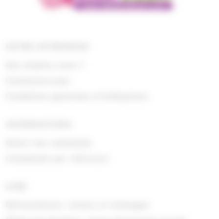
NOTRE ENTREPRISE
Qui sommes nous ?
Contactez-nous
Conditions générales d'utilisations
INFORMATIONS
Suivre ma commande
Commande par référence
AIDE
Rétractations, retours et échanges