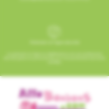
Paiement en ligne sécurisé
Le paiement en ligne sur AlloBonbons.com est entièrement
sécurisé grâce au protocole SSL et à nos partenaires bancaires
certifiés.