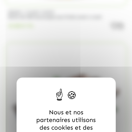
/
BRABO
FUNNY CANDY
Boite de 500 Soucoupes aux fruits Look o Look
quanti
23.00
€
TTC
Nous et nos
partenaires utilisons
des cookies et des