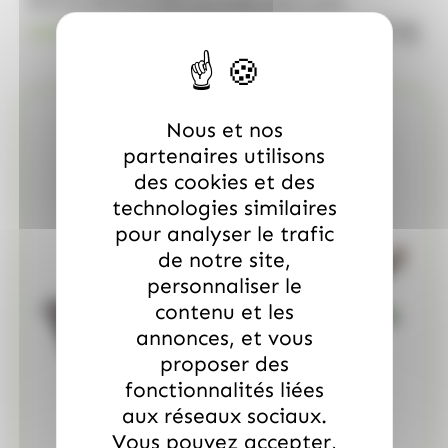
Boite de 500 Soucoupes aux fruits Look o Look
quanti
23.00
€
TTC
Nous et nos
partenaires utilisons
des cookies et des
technologies similaires
pour analyser le trafic
de notre site,
personnaliser le
contenu et les
annonces, et vous
proposer des
fonctionnalités liées
aux réseaux sociaux.
Vous pouvez accepter,