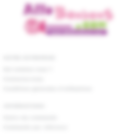
NOTRE ENTREPRISE
Qui sommes nous ?
Contactez-nous
Conditions générales d'utilisations
INFORMATIONS
Suivre ma commande
Commande par référence