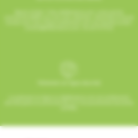
Besoin d’aide ? Chez AlloBonbons.com, notre service
commercial dédié vous suit avec attention, réactivité et bonne
humeur pour que chaque événement soit une réussite sucrée !
contact@allobonbons.com
/ 01.45.79.79.42
Paiement en ligne sécurisé
Le paiement en ligne sur AlloBonbons.com est entièrement
sécurisé grâce au protocole SSL et à nos partenaires bancaires
certifiés.