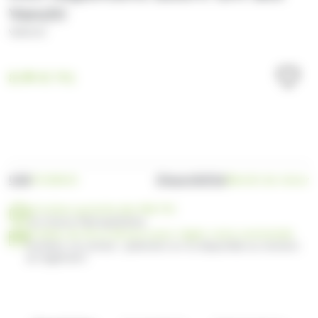
Venchi
VENCHI
8.99
€
TTC
UGS
Disponibilité
VC108423
Bientôt de retour
Livraison gratuite dès 99€ TTC
en France Métropolitaine
Profitez de 30 ou 60 jours pour régler votre commande
Facilitez vos achats : paiement en 3x disponible au moment
du règlement