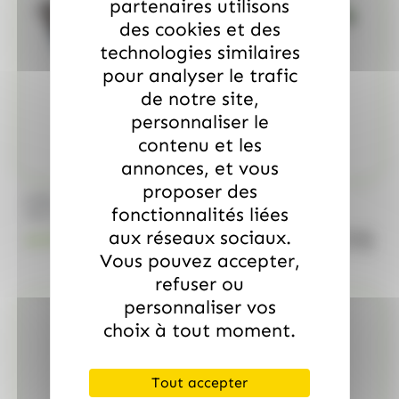
partenaires utilisons
des cookies et des
technologies similaires
pour analyser le trafic
de notre site,
personnaliser le
contenu et les
annonces, et vous
proposer des
/
MARS
ALLOBONBONS GOURMANDISE
fonctionnalités liées
Too Mini, sac de 700gr
aux réseaux sociaux.
quanti
18.99
€
TTC
Vous pouvez accepter,
refuser ou
personnaliser vos
choix à tout moment.
Tout accepter