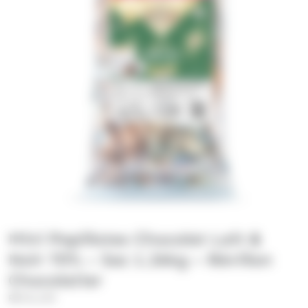
Mini Papillotes Chocolat Lait &
Noir 70% – Sac 1.26kg – Révillon
Chocolatier
REVILLON