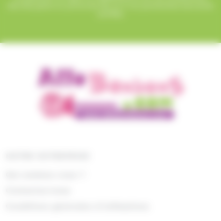
sécurisé grâce au protocole SSL et à nos partenaires bancaires
certifiés.
NOTRE ENTREPRISE
Qui sommes nous ?
Contactez-nous
Conditions générales d'utilisations