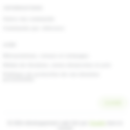
INFORMATIONS
Suivre ma commande
Commande par référence
AIDE
Rétractations, retours et échanges
Délais de livraison, zones desservies et prix
Politique de protection de vos données
personnelles
SCANNER
© 2026 développement web fait par
Ocsalis
dans le
Cantal