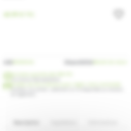
40.99
€
TTC
UGS
Disponibilité
RC0202341
Bientôt de retour
Livraison gratuite dès 99€ TTC
en France Métropolitaine
Profitez de 30 ou 60 jours pour régler votre commande
Facilitez vos achats : paiement en 3x disponible au moment
du règlement
Description
Ingrédients
Informations