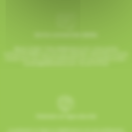
Service commerciale dédiée
Besoin d’aide ? Chez AlloBonbons.com, notre service
commercial dédié vous suit avec attention, réactivité et bonne
humeur pour que chaque événement soit une réussite sucrée !
contact@allobonbons.com
/ 01.45.79.79.42
Paiement en ligne sécurisé
Le paiement en ligne sur AlloBonbons.com est entièrement