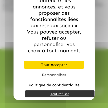
contenu et les
premium, en grande quantité, sans sacrifier l’élégance
annonces, et vous
ni la gourmandise.
proposer des
fonctionnalités liées
aux réseaux sociaux.
Vous pouvez accepter,
refuser ou
personnaliser vos
choix à tout moment.
Tout accepter
Personnaliser
Livraison rapide
Politique de confidentialité
Toutes vos commandes sont préparées avec soin et expédiées
sous 48h ouvrées, pour une réception rapide et sans surprise.
Tout refuser