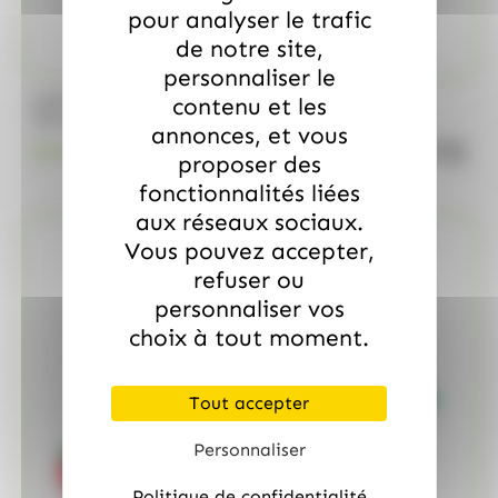
pour analyser le trafic
de notre site,
personnaliser le
/
MARS
ALLOBONBONS GOURMANDISE
contenu et les
Too Mini, sac de 700gr
annonces, et vous
quanti
18.99
€
TTC
proposer des
fonctionnalités liées
aux réseaux sociaux.
Vous pouvez accepter,
refuser ou
personnaliser vos
choix à tout moment.
Tout accepter
Personnaliser
Politique de confidentialité