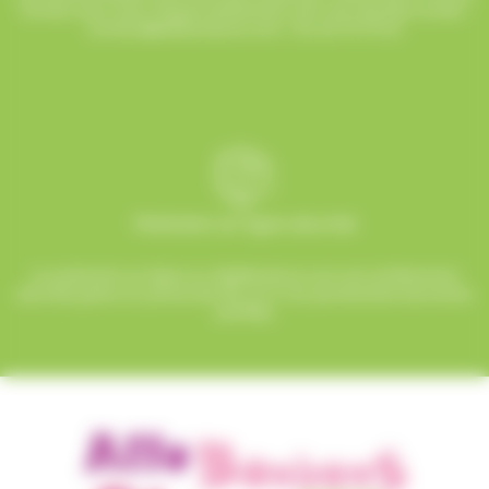
humeur pour que chaque événement soit une réussite sucrée !
contact@allobonbons.com
/ 01.45.79.79.42
Paiement en ligne sécurisé
Le paiement en ligne sur AlloBonbons.com est entièrement
sécurisé grâce au protocole SSL et à nos partenaires bancaires
certifiés.