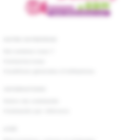
NOTRE ENTREPRISE
Qui sommes nous ?
Contactez-nous
Conditions générales d'utilisations
INFORMATIONS
Suivre ma commande
Commande par référence
AIDE