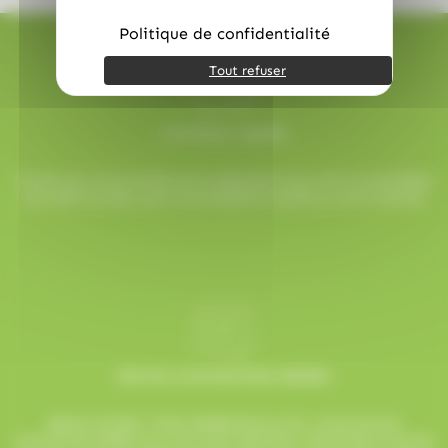
Politique de confidentialité
Tout refuser
Livraison rapide
Toutes vos commandes sont préparées avec soin et expédiées
sous 48h ouvrées, pour une réception rapide et sans surprise.
Service commerciale dédiée
Besoin d’aide ? Chez AlloBonbons.com, notre service
commercial dédié vous suit avec attention, réactivité et bonne