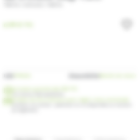
/
/
TREFIN
DUPLEIX
TREFIN
6.99
€
TTC
UGS
Disponibilité
TF90101
Bientôt de retour
Livraison gratuite dès 99€ TTC
en France Métropolitaine
Profitez de 30 ou 60 jours pour régler votre commande
Facilitez vos achats : paiement en 3x disponible au moment
du règlement