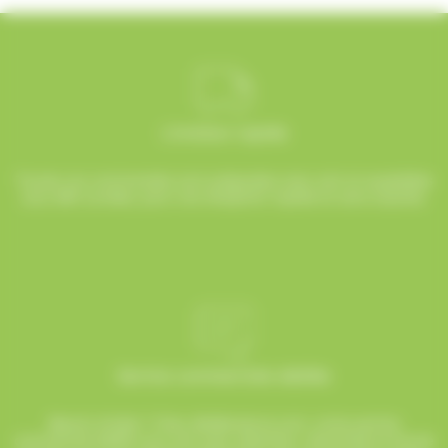
Livraison rapide
Toutes vos commandes sont préparées avec soin et expédiées
sous 48h ouvrées, pour une réception rapide et sans surprise.
Service commerciale dédiée
Besoin d’aide ? Chez AlloBonbons.com, notre service
commercial dédié vous suit avec attention, réactivité et bonne