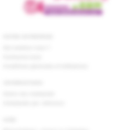
NOTRE ENTREPRISE
Qui sommes nous ?
Contactez-nous
Conditions générales d'utilisations
INFORMATIONS
Suivre ma commande
Commande par référence
AIDE