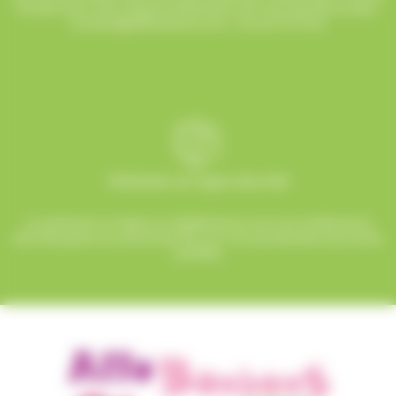
humeur pour que chaque événement soit une réussite sucrée !
contact@allobonbons.com
/ 01.45.79.79.42
Paiement en ligne sécurisé
Le paiement en ligne sur AlloBonbons.com est entièrement
sécurisé grâce au protocole SSL et à nos partenaires bancaires
certifiés.