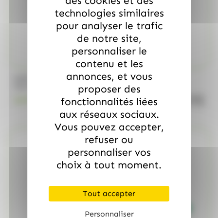
des cookies et des
technologies similaires
pour analyser le trafic
de notre site,
personnaliser le
contenu et les
annonces, et vous
/
MARS
ALLOBONBONS GOURMANDISE
Too Mini, sac de 700gr
proposer des
quanti
fonctionnalités liées
18.99
€
TTC
aux réseaux sociaux.
Vous pouvez accepter,
refuser ou
personnaliser vos
choix à tout moment.
Tout accepter
Personnaliser