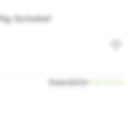
95g Guisabel
Disponibilité
Bientôt de retour