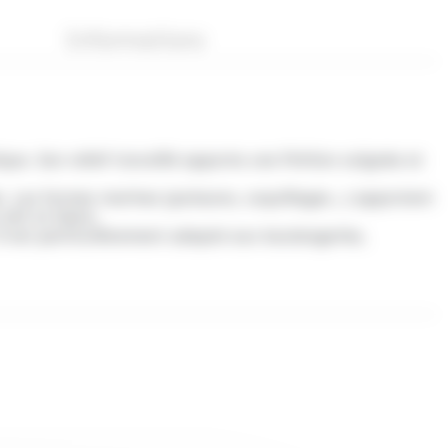
Informations
ue. Son relief travaillé apporte une finition soignée et
de. Les formes marines (poissons, coquillages…) apportent
lait et blanc.
Il est particulièrement adapté aux boulangeries,