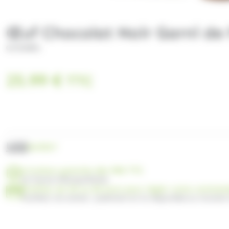
Œuf Chocolat Noir Garni de 
GUISABEL
25.99
€
TTC
UGS
GUI017
Livraison gratuite dès 99€ TTC
en France Métropolitaine
Profitez de 30 ou 60 jours pour régler votre comma
Facilitez vos achats : paiement en 3x disponible au moment