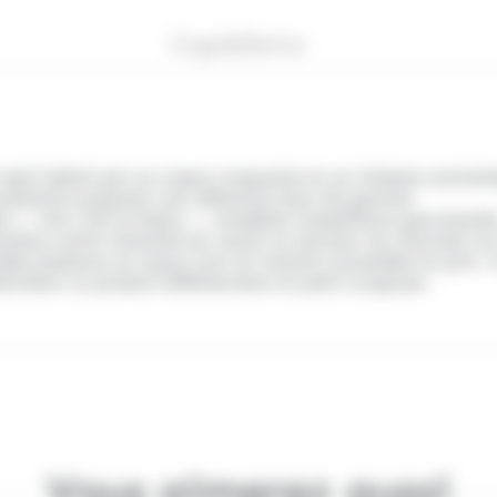
Ingrédients
t œuf séduit par sa coque croquante et sa richesse aromatiq
ouhaitant proposer une référence haut de gamme.
olats — noir, lait et blanc — complète l’expérience gourman
onieux entre intensité du cacao et douceur du chocolat au 
lle présence en rayon tout en restant accessible en prix. 
herchant un produit différenciant et prêt à exposer.
Vous aimerez aussi