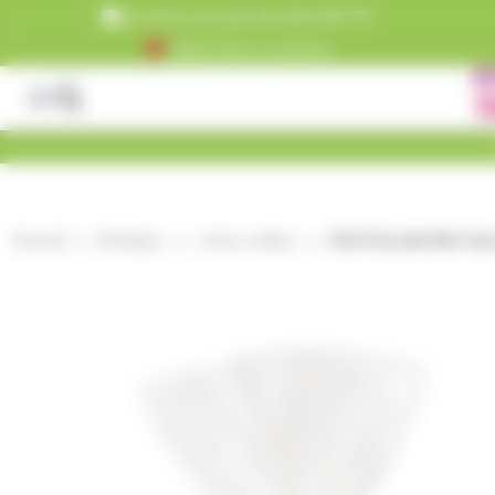
Panneau de gestion des cookies
Livraison est gratuite dès 99€ TTC
+5000 clients satisfaits
Accueil
Boutique
crème cuisine
Œuf Chocolat Noir Garn