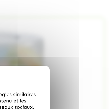
ogies similaires
ntenu et les
éseaux sociaux.