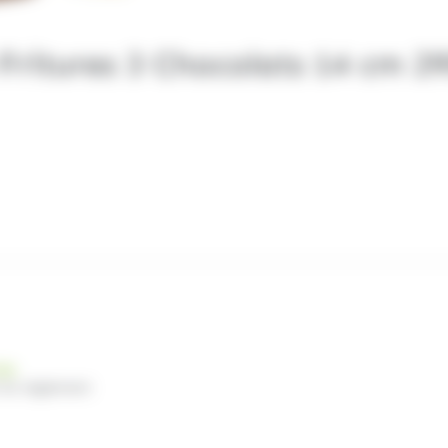
Fritures 3 Chocolats 14 cm 2
nde
 du règlement