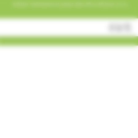
Acheter maintenant et payez dans 30 ou 60 jours, ou en
3 versements !
Fermer
Rechercher
des
produits