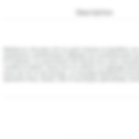
Description
Réalisé en chocolat noir au goût intense et équilibré, ce
qualitative, parfaitement adaptée aux professionnels s
À l’intérieur, un assortiment de fritures aux trois choc
variété et plaisir visuel tout en offrant un mélange harm
Avec ses 14 cm de hauteur, ce moulage bénéficie d’une be
épiceries fines, hôtels, CSE et boutiques spécialisées rec