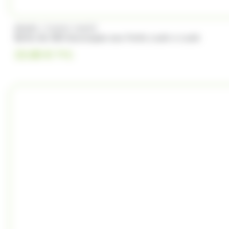
/
BRABO
FUNNY CANDY
Boite de 500 Soucoupes aux fruits Look o Look
23.00
€
TTC