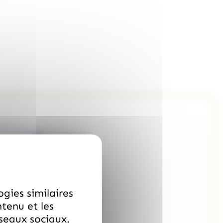
ogies similaires
ntenu et les
éseaux sociaux.