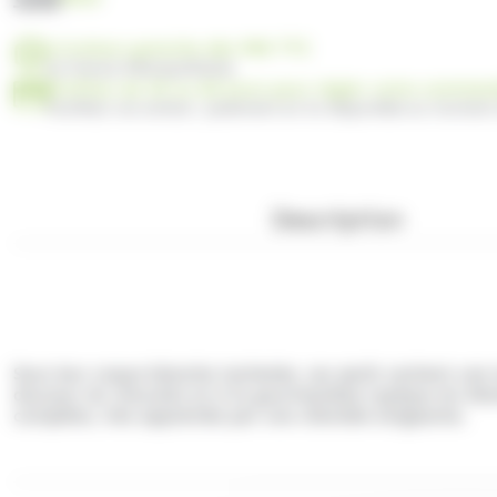
Livraison gratuite dès 99€ TTC
en France Métropolitaine
Profitez de 30 ou 60 jours pour régler votre comma
Facilitez vos achats : paiement en 3x disponible au moment
Description
Sous leur coque blanche tachetée, ces œufs cachent une t
douceur du chocolat et à la gourmandise typique du Giand
complète, très appréciée par une clientèle exigeante.