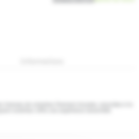
Informations
s intenses de noisettes finement broyées, associées à la
uant extérieur offre une expérience sensorielle