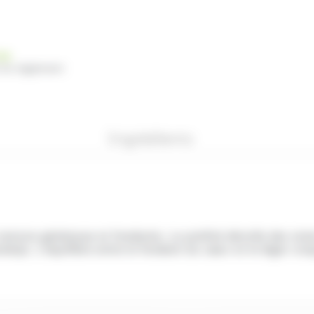
nde
 du règlement
Ingrédients
exture généreuse et fondante. Le praliné dévoile des note
uja. L’équilibre entre le fondant du cœur et le léger croq