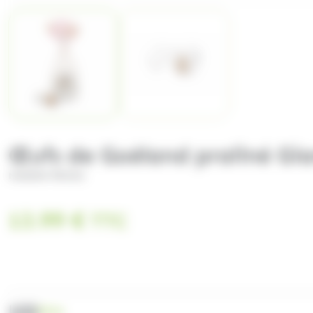
Œufs de Goéland praliné Gi
MAISON PECOU
13.99
€
TTC
UGS
P034