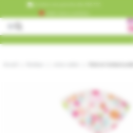
Panneau de gestion des cookies
Livraison est gratuite dès 99€ TTC
+5000 clients satisfaits
Accueil
Boutique
crème cuisine
Œufs de Goéland prali