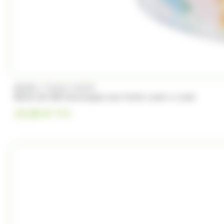
/
BRABO
FUNNY CANDY
Boite de 500 Soucoupes aux fruits Look o Look
23.00
€
TTC