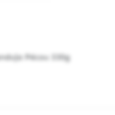
anduja Pécou 330g