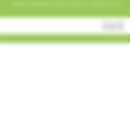
Acheter maintenant et payez dans 30 ou 60 jours, ou en
3 versements !
Fermer
Rechercher
des
produits