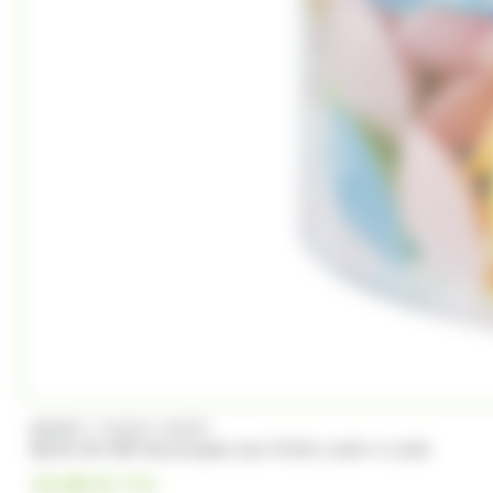
/
BRABO
FUNNY CANDY
Boite de 500 Soucoupes aux fruits Look o Look
23.00
€
TTC