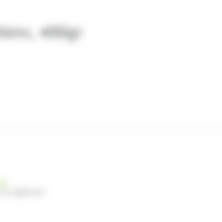
lanc, 400gr
nde
 du règlement