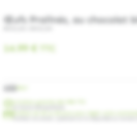
Œufs Pralinés, au chocolat b
/
REVILLON
REVILLON
14.99
€
TTC
UGS
P017
Livraison gratuite dès 99€ TTC
en France Métropolitaine
Profitez de 30 ou 60 jours pour régler votre comma
Facilitez vos achats : paiement en 3x disponible au moment