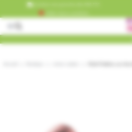
Panneau de gestion des cookies
Livraison est gratuite dès 99€ TTC
+5000 clients satisfaits
Accueil
Boutique
crème cuisine
Œufs Pralinés, au choc