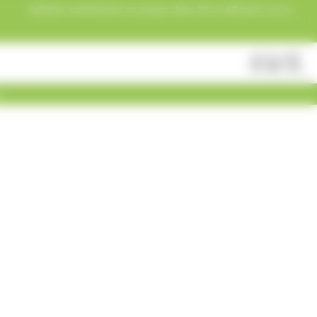
Acheter maintenant et payez dans 30 ou 60 jours, ou en
3 versements !
Fermer
Rechercher
des
produits