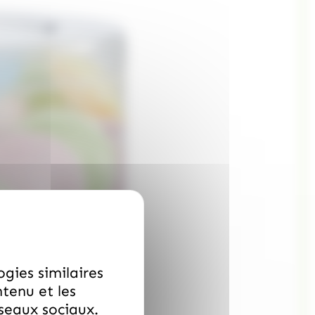
ogies similaires
ntenu et les
éseaux sociaux.