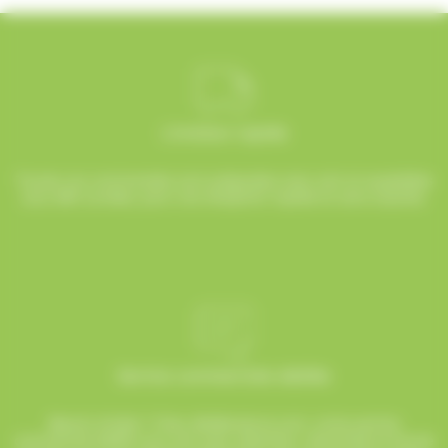
Livraison rapide
Toutes vos commandes sont préparées avec soin et expédiées
sous 48h ouvrées, pour une réception rapide et sans surprise.
Service commerciale dédiée
Besoin d’aide ? Chez AlloBonbons.com, notre service
commercial dédié vous suit avec attention, réactivité et bonne