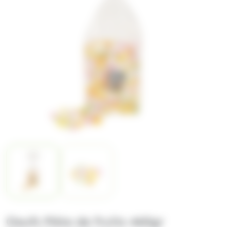
Oeufs Pâte de fruits 460gr