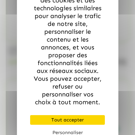
des cookies et des
technologies similaires
pour analyser le trafic
de notre site,
personnaliser le
contenu et les
annonces, et vous
/
MARS
ALLOBONBONS GOURMANDISE
Too Mini, sac de 700gr
proposer des
quanti
fonctionnalités liées
18.99
€
TTC
aux réseaux sociaux.
Vous pouvez accepter,
refuser ou
personnaliser vos
choix à tout moment.
Tout accepter
Personnaliser