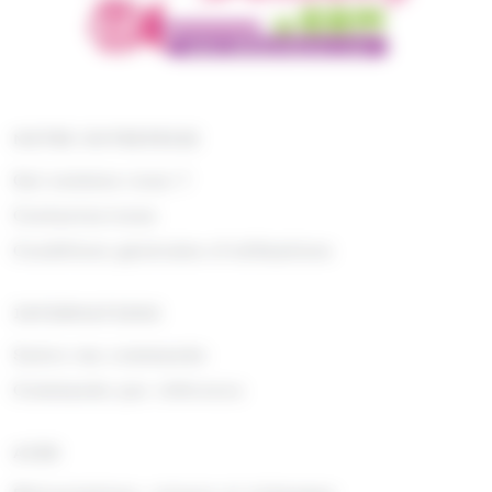
NOTRE ENTREPRISE
Qui sommes nous ?
Contactez-nous
Conditions générales d'utilisations
INFORMATIONS
Suivre ma commande
Commande par référence
AIDE