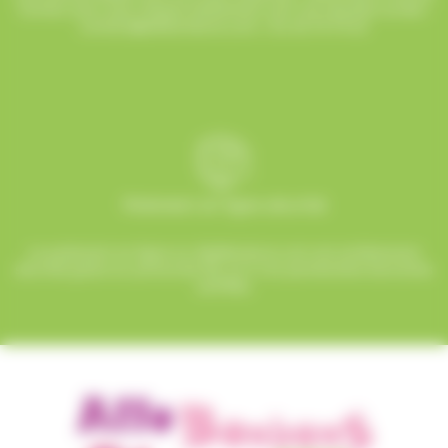
humeur pour que chaque événement soit une réussite sucrée !
contact@allobonbons.com
/ 01.45.79.79.42
Paiement en ligne sécurisé
Le paiement en ligne sur AlloBonbons.com est entièrement
sécurisé grâce au protocole SSL et à nos partenaires bancaires
certifiés.