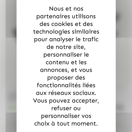
Nous et nos
partenaires utilisons
des cookies et des
technologies similaires
pour analyser le trafic
de notre site,
personnaliser le
contenu et les
annonces, et vous
proposer des
fonctionnalités liées
aux réseaux sociaux.
/
MARS
ALLOBONBONS GOURMANDISE
Vous pouvez accepter,
Too Mini, sac de 700gr
quanti
refuser ou
18.99
€
TTC
personnaliser vos
choix à tout moment.