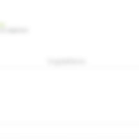
nde
 du règlement
Ingrédients