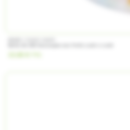
/
BRABO
FUNNY CANDY
Boite de 500 Soucoupes aux fruits Look o Look
23.00
€
TTC