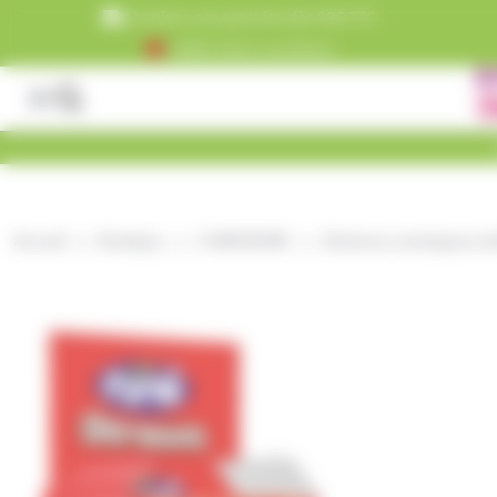
Panneau de gestion des cookies
Livraison est gratuite dès 99€ TTC
+5000 clients satisfaits
Accueil
Boutique
CONFISERIE
Bonbons enveloppes ind