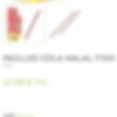
PAILLES COLA HALAL FINI 
FINI
17.99
€
TTC
UGS
FISH54113