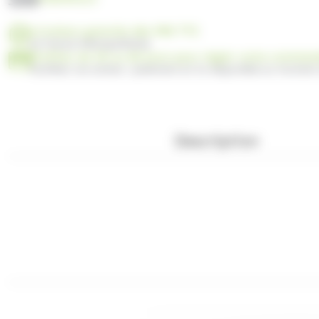
Livraison gratuite dès 99€ TTC
en France Métropolitaine
Profitez de 30 ou 60 jours pour régler votre comma
Facilitez vos achats : paiement en 3x disponible au moment
Description