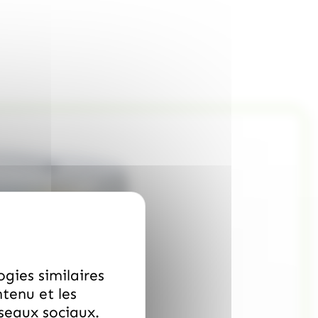
ogies similaires
ntenu et les
éseaux sociaux.