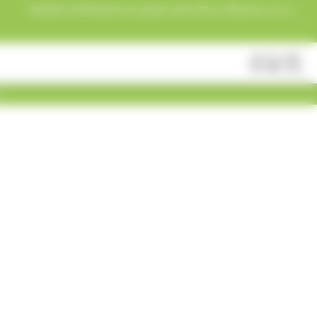
Acheter maintenant et payez dans 30 ou 60 jours, ou en
3 versements !
Fermer
Rechercher
des
produits