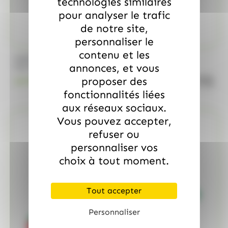
technologies similaires
pour analyser le trafic
de notre site,
personnaliser le
contenu et les
/
MARS
ALLOBONBONS GOURMANDISE
annonces, et vous
Too Mini, sac de 700gr
proposer des
quanti
18.99
€
TTC
fonctionnalités liées
aux réseaux sociaux.
Vous pouvez accepter,
refuser ou
personnaliser vos
choix à tout moment.
Tout accepter
Personnaliser