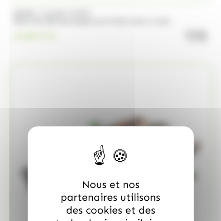
/
BRABO
FUNNY CANDY
Boite de 500 Soucoupes aux fruits Look o Look
quanti
23.00
€
TTC
Nous et nos
partenaires utilisons
des cookies et des