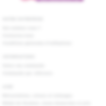
NOTRE ENTREPRISE
Qui sommes nous ?
Contactez-nous
Conditions générales d'utilisations
INFORMATIONS
Suivre ma commande
Commande par référence
AIDE
Rétractations, retours et échanges
Délais de livraison, zones desservies et prix