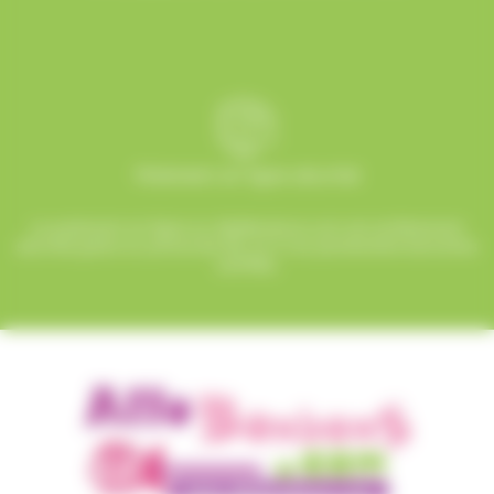
Paiement en ligne sécurisé
Le paiement en ligne sur AlloBonbons.com est entièrement
sécurisé grâce au protocole SSL et à nos partenaires bancaires
certifiés.