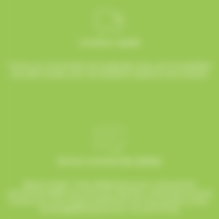
Livraison rapide
Toutes vos commandes sont préparées avec soin et expédiées
sous 48h ouvrées, pour une réception rapide et sans surprise.
Service commerciale dédiée
Besoin d’aide ? Chez AlloBonbons.com, notre service
commercial dédié vous suit avec attention, réactivité et bonne
humeur pour que chaque événement soit une réussite sucrée !
contact@allobonbons.com
/ 01.45.79.79.42