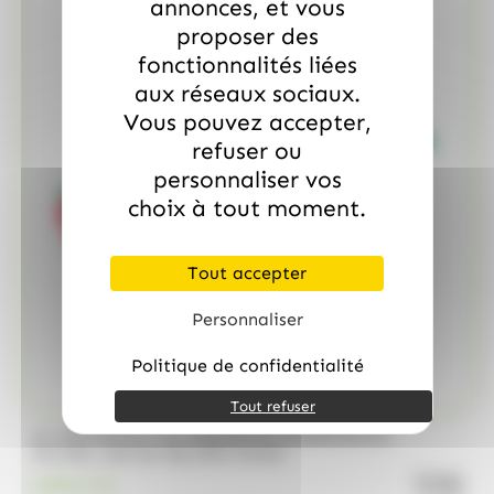
annonces, et vous
proposer des
fonctionnalités liées
aux réseaux sociaux.
Vous pouvez accepter,
refuser ou
personnaliser vos
choix à tout moment.
Tout accepter
Personnaliser
Politique de confidentialité
Tout refuser
/
ALLOBONBONS
ALLOBONBONS GOURMANDISE
Too Doo, asst de 1kg 100% haribo
quanti
9.99
€
TTC