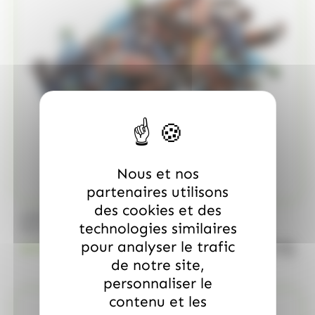
Nous et nos
partenaires utilisons
des cookies et des
/
MARS
ALLOBONBONS GOURMANDISE
technologies similaires
Too Mini, sac de 700gr
pour analyser le trafic
quanti
18.99
€
TTC
de notre site,
personnaliser le
contenu et les