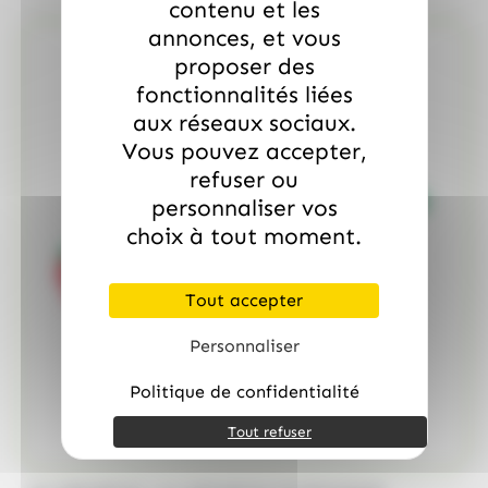
contenu et les
annonces, et vous
proposer des
fonctionnalités liées
aux réseaux sociaux.
Vous pouvez accepter,
refuser ou
personnaliser vos
choix à tout moment.
Tout accepter
Personnaliser
Politique de confidentialité
Tout refuser