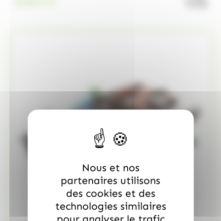
quanti
23.00
€
TTC
Nous et nos
partenaires utilisons
des cookies et des
technologies similaires
pour analyser le trafic