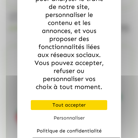
de notre site,
personnaliser le
/
MARS
ALLOBONBONS GOURMANDISE
Too Mini, sac de 700gr
contenu et les
quanti
18.99
€
TTC
annonces, et vous
proposer des
fonctionnalités liées
aux réseaux sociaux.
Vous pouvez accepter,
refuser ou
personnaliser vos
choix à tout moment.
Tout accepter
Personnaliser
Politique de confidentialité