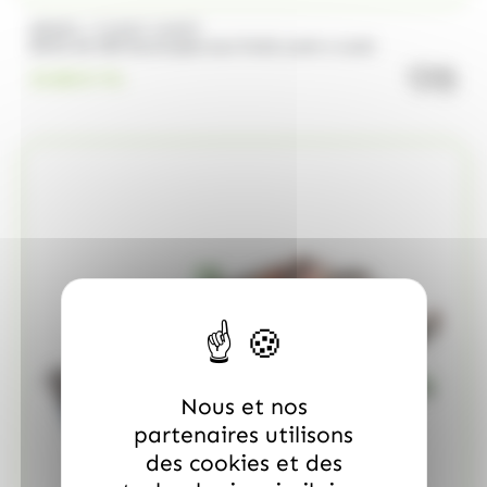
/
BRABO
FUNNY CANDY
Boite de 500 Soucoupes aux fruits Look o Look
quanti
23.00
€
TTC
Nous et nos
partenaires utilisons
des cookies et des