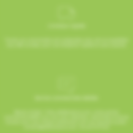
Livraison rapide
Toutes vos commandes sont préparées avec soin et expédiées
sous 48h ouvrées, pour une réception rapide et sans surprise.
Service commerciale dédiée
Besoin d’aide ? Chez AlloBonbons.com, notre service
commercial dédié vous suit avec attention, réactivité et bonne
humeur pour que chaque événement soit une réussite sucrée !
contact@allobonbons.com
/ 01.45.79.79.42