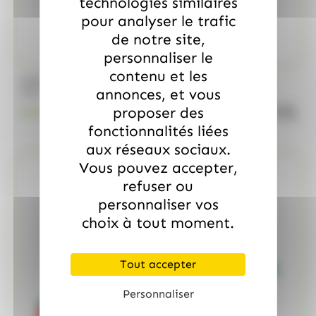
technologies similaires
pour analyser le trafic
de notre site,
personnaliser le
contenu et les
/
MARS
ALLOBONBONS GOURMANDISE
annonces, et vous
Too Mini, sac de 700gr
proposer des
quanti
18.99
€
TTC
fonctionnalités liées
aux réseaux sociaux.
Vous pouvez accepter,
refuser ou
personnaliser vos
choix à tout moment.
Tout accepter
Personnaliser