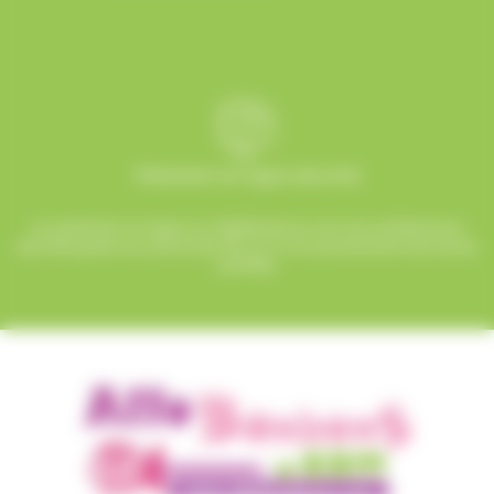
Paiement en ligne sécurisé
Le paiement en ligne sur AlloBonbons.com est entièrement
sécurisé grâce au protocole SSL et à nos partenaires bancaires
certifiés.