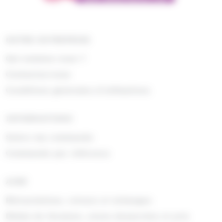
NOTRE ENTREPRISE
Qui sommes nous ?
Contactez-nous
Conditions générales d'utilisations
INFORMATIONS
Suivre ma commande
Commande par référence
AIDE
Rétractations, retours et échanges
Délais de livraison, zones desservies et prix