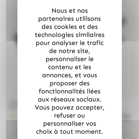
Nous et nos
partenaires utilisons
des cookies et des
technologies similaires
pour analyser le trafic
de notre site,
personnaliser le
contenu et les
annonces, et vous
proposer des
fonctionnalités liées
aux réseaux sociaux.
/
MARS
ALLOBONBONS GOURMANDISE
Vous pouvez accepter,
Too Mini, sac de 700gr
refuser ou
quanti
18.99
€
TTC
personnaliser vos
choix à tout moment.