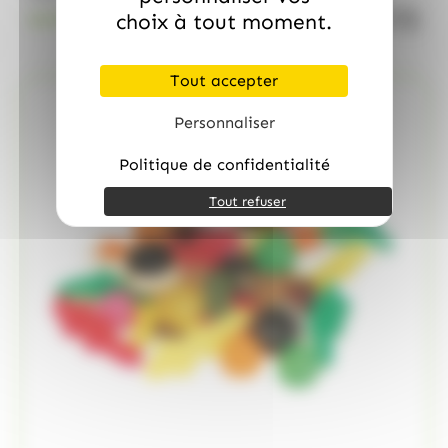
quanti
choix à tout moment.
18.99
€
TTC
Tout accepter
Personnaliser
Politique de confidentialité
Tout refuser