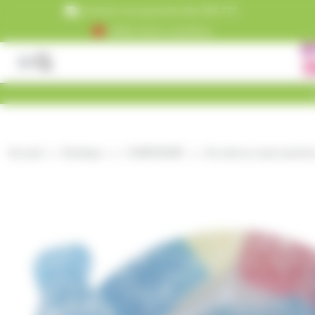
Panneau de gestion des cookies
Livraison est gratuite dès 99€ TTC
+5000 clients satisfaits
Accueil
Boutique
CONFISERIE
Du mini au maxi sachets