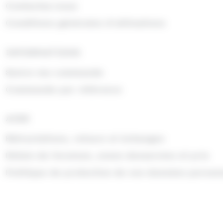
Contactez-nous
Conditions générales d'utilisations
INFORMATIONS
Suivre ma commande
Commande par référence
AIDE
Rétractations, retours et échanges
Délais de livraison, zones desservies et prix
Politique de protection de vos données person