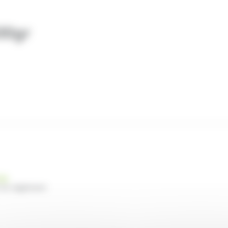
00gr
nde
 du règlement