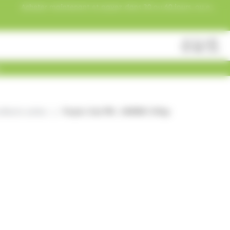
Acheter maintenant et payez dans 30 ou 60 jours, ou en
3 versements !
Fermer
Rechercher
des
produits
fiserie acides
Purple Cola PIK , HARIBO 500gr