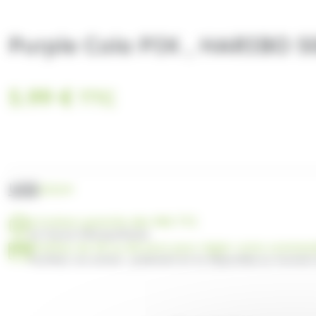
Purple Cola PIK , HARIBO 5
5.99
€
TTC
UGS
2321M
Livraison gratuite dès 99€ TTC
en France Métropolitaine
Profitez de 30 ou 60 jours pour régler votre comma
Facilitez vos achats : paiement en 3x disponible au moment