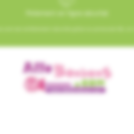
Paiement en ligne sécurisé
.com est entièrement sécurisé grâce au protocole SSL et à