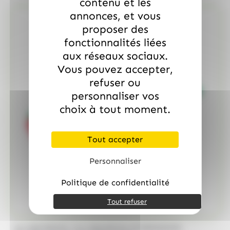
contenu et les
annonces, et vous
proposer des
fonctionnalités liées
aux réseaux sociaux.
Vous pouvez accepter,
refuser ou
personnaliser vos
choix à tout moment.
Tout accepter
Personnaliser
Politique de confidentialité
Tout refuser
/
ALLOBONBONS
ALLOBONBONS GOURMANDISE