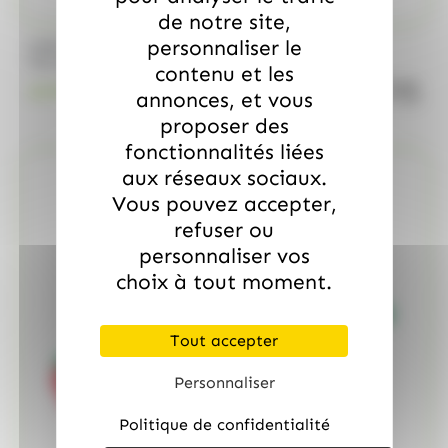
de notre site,
personnaliser le
/
MARS
ALLOBONBONS GOURMANDISE
Too Mini, sac de 700gr
contenu et les
quanti
18.99
€
TTC
annonces, et vous
proposer des
fonctionnalités liées
aux réseaux sociaux.
Vous pouvez accepter,
refuser ou
personnaliser vos
choix à tout moment.
Tout accepter
Personnaliser
Politique de confidentialité